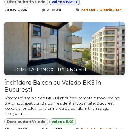
Distribuitori Valedo
Valedo BKS-T
28 nov. 2025
0
311
Portofoliu Distribuitori
ROMETALE INOX TRADING SRL
Închidere Balcon cu Valedo BKS în
București
Sistem utilizat: Valedo BKS Distribuitor: Rometale Inox Trading
S.R.L. Tipul spațiului: Balcon rezidențial Localitate: București
Nevoia clientului: Transformarea balconului într-un spațiu
funcțional, ...
Distribuitori Valedo
Valedo BKS