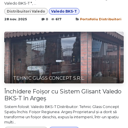
Valedo BKS-T *, ...
Distribuitori Valedo
Valedo BKS-T
28 nov. 2025
0
617
Portofoliu Distribuitori
TEHNIC GLASS CONCEPT S.R.L.
Închidere Foișor cu Sistem Glisant Valedo
BKS-T în Argeș
Sistem folosit: Valedo BKS-T Distribuitor: Tehnic Glass Concept
Spațiu închis: Foișor Regiunea: Argeș Proprietarul și-a dorit să
transforme un foișor deschis, expus la intemperii, într-un spațiu
multi...