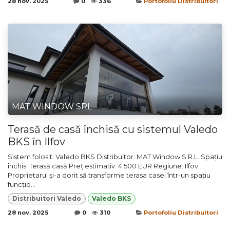
28 nov. 2025
0
336
Portofoliu Distribuitori
MAT WINDOW SRL
Terasă de casă închisă cu sistemul Valedo
BKS în Ilfov
Sistem folosit: Valedo BKS Distribuitor: MAT Window S.R.L. Spațiu
închis: Terasă casă Preț estimativ: 4.500 EUR Regiune: Ilfov
Proprietarul și-a dorit să transforme terasa casei într-un spațiu
funcțio...
Distribuitori Valedo
Valedo BKS
28 nov. 2025
0
310
Portofoliu Distribuitori