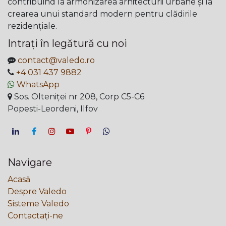
contribuind la armonizarea arhitecturii urbane și la
crearea unui standard modern pentru clădirile
rezidențiale.
Intrați în legătură cu noi
contact@valedo.ro
+4 031 437 9882
WhatsApp
Sos. Olteniței nr 208, Corp C5-C6
Popesti-Leordeni, Ilfov
Navigare
Acasă
Despre Valedo
Sisteme Valedo
Contactați-ne