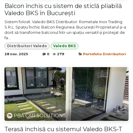
Balcon închis cu sistem de sticlă pliabilă
Valedo BKS în București
Sistem folosit: Valedo BKS Distribuitor: Rometale Inox Trading
S.R.L. Spațiu închis: Balcon Regiunea: București Proprietarul și-a
dorit să transforme balconul într-un spațiu versatil și protejat de
fa...
Distribuitori Valedo
Valedo BKS
28 nov. 2025
0
279
Portofoliu Distribuitori
PBA CAR SOLUTIONS
Terasă închisă cu sistemul Valedo BKS-T