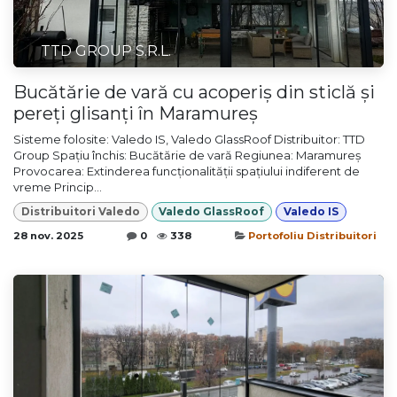
TTD GROUP S.R.L.
Bucătărie de vară cu acoperiș din sticlă și
pereți glisanți în Maramureș
Sisteme folosite: Valedo IS, Valedo GlassRoof Distribuitor: TTD
Group Spațiu închis: Bucătărie de vară Regiunea: Maramureș
Provocarea: Extinderea funcționalității spațiului indiferent de
vreme Princip...
Distribuitori Valedo
Valedo GlassRoof
Valedo IS
28 nov. 2025
0
338
Portofoliu Distribuitori