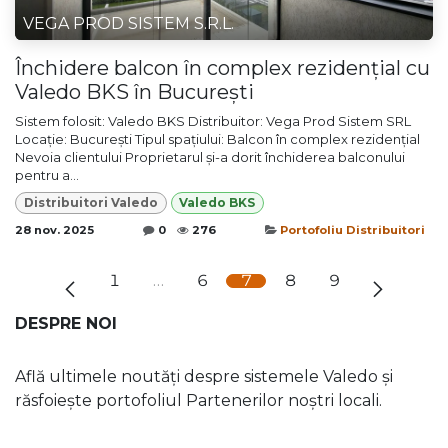
VEGA PROD SISTEM S.R.L.
Închidere balcon în complex rezidențial cu
Valedo BKS în București
Sistem folosit: Valedo BKS Distribuitor: Vega Prod Sistem SRL
Locație: București Tipul spațiului: Balcon în complex rezidențial
Nevoia clientului Proprietarul și-a dorit închiderea balconului
pentru a...
Distribuitori Valedo
Valedo BKS
28 nov. 2025
0
276
Portofoliu Distribuitori
1
…
6
7
8
9
DESPRE NOI
Află ultimele noutăți despre sistemele Valedo și
răsfoiește portofoliul Partenerilor noștri locali.