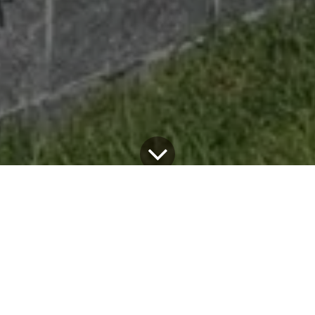
Portofoliu Distribuitori
28 noiembrie 2025
de
ROMETALE INOX TRADING SRL
Sistem folosit:
Valedo BKS-T