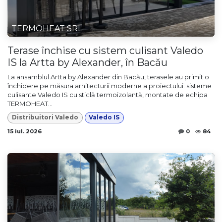
TERMOHEAT SRL
Terase închise cu sistem culisant Valedo
IS la Artta by Alexander, în Bacău
La ansamblul Artta by Alexander din Bacău, terasele au primit o
închidere pe măsura arhitecturii moderne a proiectului: sisteme
culisante Valedo IS cu sticlă termoizolantă, montate de echipa
TERMOHEAT...
Distribuitori Valedo
Valedo IS
15 iul. 2026
0
84