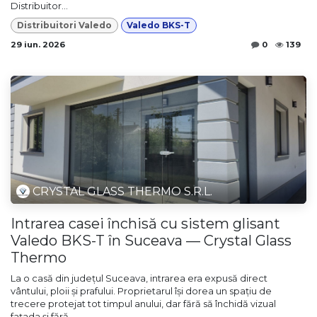
Distribuitor...
Distribuitori Valedo
Valedo BKS-T
29 iun. 2026
0
139
CRYSTAL GLASS THERMO S.R.L.
Intrarea casei închisă cu sistem glisant
Valedo BKS-T în Suceava — Crystal Glass
Thermo
La o casă din județul Suceava, intrarea era expusă direct
vântului, ploii și prafului. Proprietarul își dorea un spațiu de
trecere protejat tot timpul anului, dar fără să închidă vizual
fațada și fără...