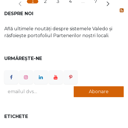
1
2
3
4
…
7
DESPRE NOI
Află ultimele noutăți despre sistemele Valedo și
răsfoiește portofoliul Partenerilor noștri locali.
URMĂREȘTE-NE
Abonare
ETICHETE