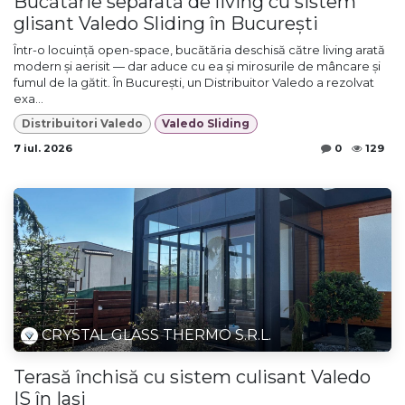
Bucătărie separată de living cu sistem
glisant Valedo Sliding în București
Într-o locuință open-space, bucătăria deschisă către living arată
modern și aerisit — dar aduce cu ea și mirosurile de mâncare și
fumul de la gătit. În București, un Distribuitor Valedo a rezolvat
exa...
Distribuitori Valedo
Valedo Sliding
7 iul. 2026
0
129
CRYSTAL GLASS THERMO S.R.L.
Terasă închisă cu sistem culisant Valedo
IS în Iași