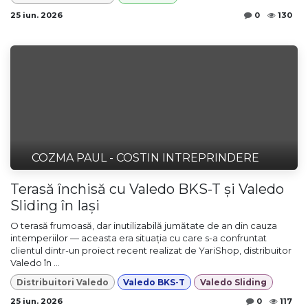
25 iun. 2026
0
130
COZMA PAUL - COSTIN INTREPRINDERE
Terasă închisă cu Valedo BKS-T și Valedo
Sliding în Iași
O terasă frumoasă, dar inutilizabilă jumătate de an din cauza
intemperiilor — aceasta era situația cu care s-a confruntat
clientul dintr-un proiect recent realizat de YariShop, distribuitor
Valedo în ...
Distribuitori Valedo
Valedo BKS-T
Valedo Sliding
25 iun. 2026
0
117