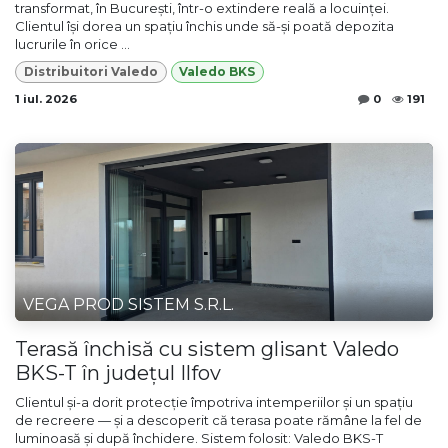
transformat, în București, într-o extindere reală a locuinței.
Clientul își dorea un spațiu închis unde să-și poată depozita
lucrurile în orice ...
Distribuitori Valedo
Valedo BKS
1 iul. 2026
0
191
VEGA PROD SISTEM S.R.L.
Terasă închisă cu sistem glisant Valedo
BKS-T în județul Ilfov
Clientul și-a dorit protecție împotriva intemperiilor și un spațiu
de recreere — și a descoperit că terasa poate rămâne la fel de
luminoasă și după închidere. Sistem folosit: Valedo BKS-T