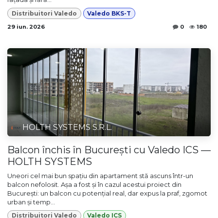
Distribuitori Valedo
Valedo BKS-T
29 iun. 2026
0
180
HOLTH SYSTEMS S.R.L.
Balcon închis în București cu Valedo ICS —
HOLTH SYSTEMS
Uneori cel mai bun spațiu din apartament stă ascuns într-un
balcon nefolosit. Așa a fost și în cazul acestui proiect din
București: un balcon cu potențial real, dar expus la praf, zgomot
urban și temp...
Distribuitori Valedo
Valedo ICS