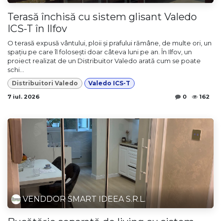
Terasă închisă cu sistem glisant Valedo
ICS-T în Ilfov
O terasă expusă vântului, ploii și prafului rămâne, de multe ori, un
spațiu pe care îl folosești doar câteva luni pe an. În Ilfov, un
proiect realizat de un Distribuitor Valedo arată cum se poate
schi...
Distribuitori Valedo
Valedo ICS-T
7 iul. 2026
0
162
VENDDOR SMART IDEEA S.R.L.