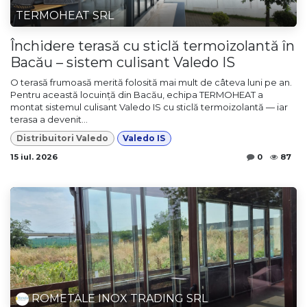
TERMOHEAT SRL
Închidere terasă cu sticlă termoizolantă în
Bacău – sistem culisant Valedo IS
O terasă frumoasă merită folosită mai mult de câteva luni pe an.
Pentru această locuință din Bacău, echipa TERMOHEAT a
montat sistemul culisant Valedo IS cu sticlă termoizolantă — iar
terasa a devenit...
Distribuitori Valedo
Valedo IS
15 iul. 2026
0
87
ROMETALE INOX TRADING SRL