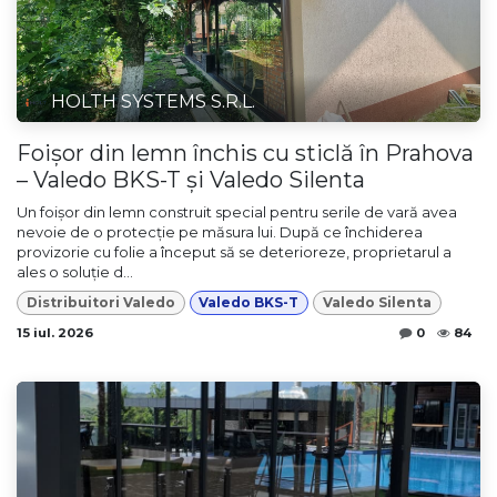
HOLTH SYSTEMS S.R.L.
Foișor din lemn închis cu sticlă în Prahova
– Valedo BKS-T și Valedo Silenta
Un foișor din lemn construit special pentru serile de vară avea
nevoie de o protecție pe măsura lui. După ce închiderea
provizorie cu folie a început să se deterioreze, proprietarul a
ales o soluție d...
Distribuitori Valedo
Valedo BKS-T
Valedo Silenta
15 iul. 2026
0
84