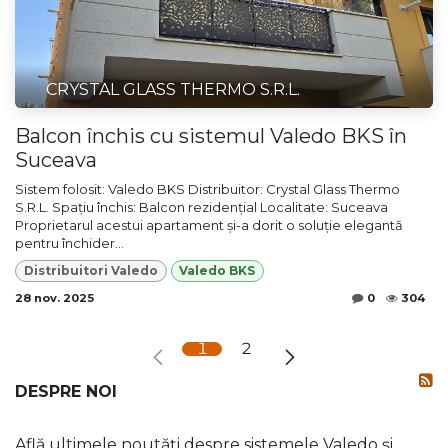
CRYSTAL GLASS THERMO S.R.L.
Balcon închis cu sistemul Valedo BKS în
Suceava
Sistem folosit: Valedo BKS Distribuitor: Crystal Glass Thermo
S.R.L. Spațiu închis: Balcon rezidențial Localitate: Suceava
Proprietarul acestui apartament și-a dorit o soluție elegantă
pentru închider...
Distribuitori Valedo
Valedo BKS
28 nov. 2025
0
304
1
2
DESPRE NOI
Află ultimele noutăți despre sistemele Valedo și