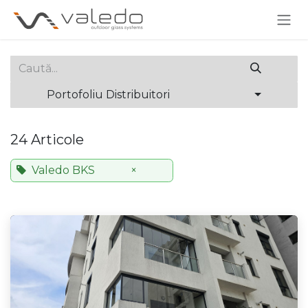
Skip to Content
Portofoliu Distribuitori
24 Articole
Valedo BKS
×