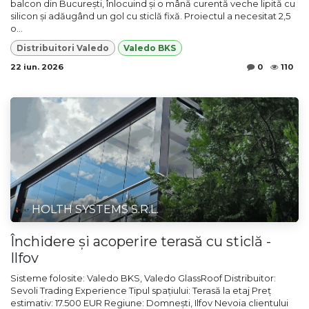
balcon din București, înlocuind și o mână curentă veche lipită cu
silicon și adăugând un gol cu sticlă fixă. Proiectul a necesitat 2,5
o...
Distribuitori Valedo
Valedo BKS
22 iun. 2026
0
110
HOLTH SYSTEMS S.R.L.
Închidere și acoperire terasă cu sticlă -
Ilfov
Sisteme folosite: Valedo BKS, Valedo GlassRoof Distribuitor:
Sevoli Trading Experience Tipul spațiului: Terasă la etaj Preț
estimativ: 17.500 EUR Regiune: Domnești, Ilfov Nevoia clientului