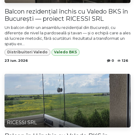
Balcon rezidențial închis cu Valedo BKS în
București — proiect RICESSI SRL
Un balcon dintr-un ansamblu rezidențial din București, cu
diferențe de nivel la pardoseală și tavan — și o echipă care a ales
să lucreze metodic, fără scurtături. Rezultatul a transformat un
spațiu ex...
Distribuitori Valedo
Valedo BKS
23 iun. 2026
0
126
RICESSI SRL