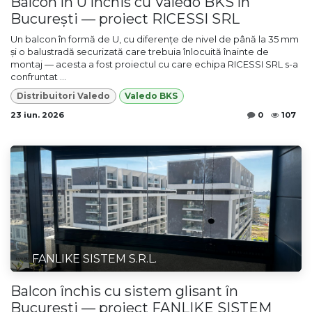
Balcon în U închis cu Valedo BKS în
București — proiect RICESSI SRL
Un balcon în formă de U, cu diferențe de nivel de până la 35 mm
și o balustradă securizată care trebuia înlocuită înainte de
montaj — acesta a fost proiectul cu care echipa RICESSI SRL s-a
confruntat ...
Distribuitori Valedo
Valedo BKS
23 iun. 2026
0
107
FANLIKE SISTEM S.R.L.
Balcon închis cu sistem glisant în
București — proiect FANLIKE SISTEM