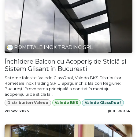
ROMETALE INOX TRADING SRL
Închidere Balcon cu Acoperiș de Sticlă și
Sistem Glisant în București
Sisteme folosite: Valedo GlassRoof, Valedo BKS Distribuitor:
Rometale Inox Trading S.R.L. Spațiu închis: Balcon Regiune:
București Provocarea principală a constat în montajul
acoperișului de sticlă la...
Distribuitori Valedo
Valedo BKS
Valedo GlassRoof
28 nov. 2025
0
354