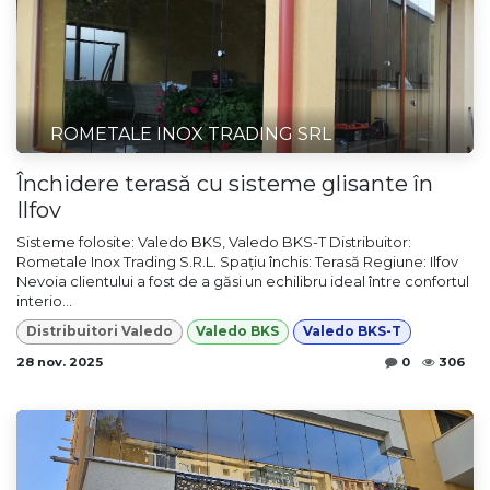
ROMETALE INOX TRADING SRL
Închidere terasă cu sisteme glisante în
Ilfov
Sisteme folosite: Valedo BKS, Valedo BKS-T Distribuitor:
Rometale Inox Trading S.R.L. Spațiu închis: Terasă Regiune: Ilfov
Nevoia clientului a fost de a găsi un echilibru ideal între confortul
interio...
Distribuitori Valedo
Valedo BKS
Valedo BKS-T
28 nov. 2025
0
306