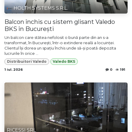
HOLTH SYSTEMS S.R.L.
Balcon închis cu sistem glisant Valedo
BKS în București
Un balcon care stătea nefolosit o bună parte din an s-a
transformat, în București, într-o extindere reală a locuinței.
Clientul își dorea un spațiu închis unde să-și poată depozita
lucrurile în orice ...
Distribuitori Valedo
Valedo BKS
1 iul. 2026
0
191
RICESSI SRL