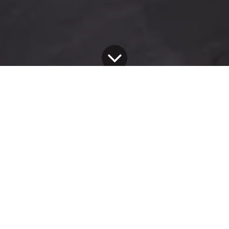
Portofoliu Distribuitori
28 noiembrie 2025
de
FANLIKE SISTEM S.R.L.
Sistem:
Valedo BKS-T
Distribuitor:
Fanlike Sistem S.R.L.
Locație:
Pipera
Tip spațiu:
Terasă rezidențială
Proprietarul și-a dorit să transforme terasa
într-un spațiu versatil, care să poată fi folosit