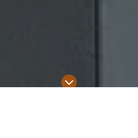
Portofoliu Distribuitori
28 noiembrie 2025
IOVESCU IOAN AUREL "ICAR"
de