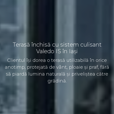
Terasă închisă cu sistem culisant
Valedo IS în Iași
Clientul își dorea o terasă utilizabilă în orice
anotimp, protejată de vânt, ploaie și praf, fără
să piardă lumina naturală și priveliștea către
grădină.