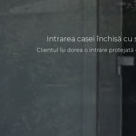
Intrarea casei închisă c
Clientul își dorea o intrare protejată