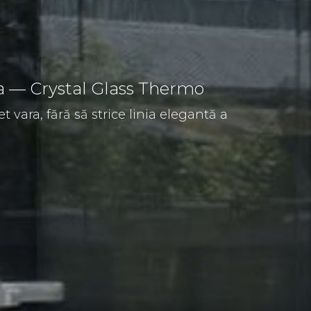
va — Crystal Glass Thermo
t vara, fără să strice linia elegantă a