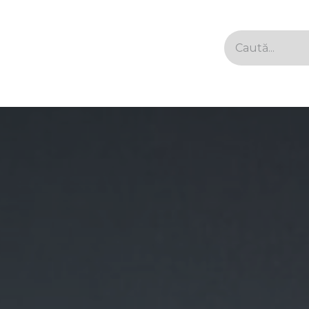
Închideri Balcoane
Partiții Sticlă
Acoperișuri S