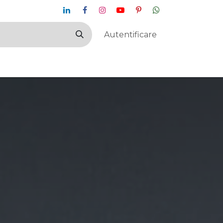
Autentificare
ticlă
Contactați-ne
Altele