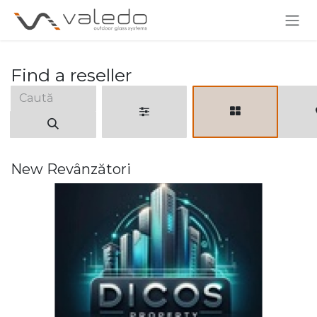
Skip to Content
Find a reseller
New
Revânzători